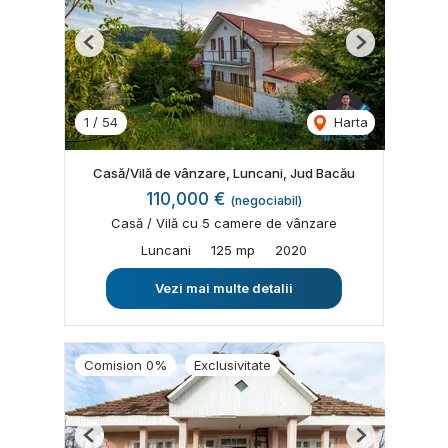
Previous
Next
1
/
54
Harta
Casă/Vilă de vânzare, Luncani, Jud Bacău
110,000 €
(negociabil)
Casă / Vilă cu 5 camere de vânzare
Luncani
125 mp
2020
Vezi mai multe detalii
Comision 0%
Exclusivitate
Previous
Next