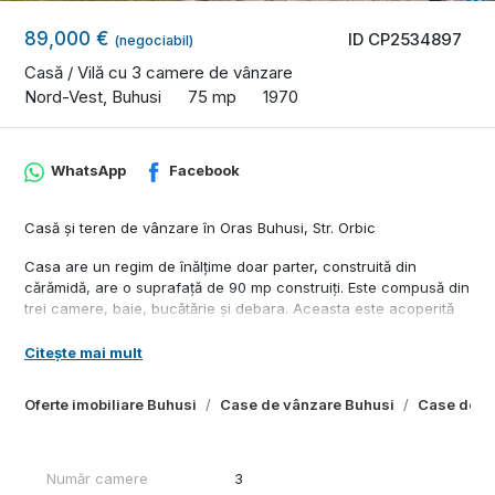
89,000 €
ID CP2534897
(negociabil)
Casă / Vilă cu 3 camere de vânzare
Nord-Vest, Buhusi
75 mp
1970
WhatsApp
Facebook
Casă și teren de vânzare în Oras Buhusi, Str. Orbic
Casa are un regim de înălțime doar parter, construită din
cărămidă, are o suprafață de 90 mp construiți. Este compusă din
trei camere, baie, bucătărie și debara. Aceasta este acoperită
cu tablă.
Citește mai mult
Terenul are o suprafață de 2810 mp din care 1078 mp se află în
spatele grădinii unde este o livadă de pruni și o porțiune de
Oferte imobiliare Buhusi
Case de vânzare Buhusi
Case de vâ
pădure, cu o deschidere la strada Orbic de 18 ml.
Proprietatea este racordată la curent electric, apă, gaz și
canalizare. Dispune de cenrală și izolație termică.
Număr camere
3