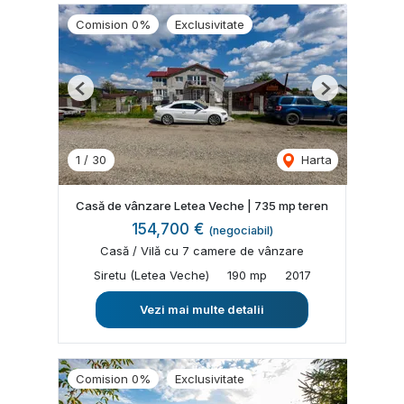
Comision 0%
Exclusivitate
Previous
Next
1
/
30
Harta
Casă de vânzare Letea Veche | 735 mp teren
154,700 €
(negociabil)
Casă / Vilă cu 7 camere de vânzare
Siretu (Letea Veche)
190 mp
2017
Vezi mai multe detalii
Comision 0%
Exclusivitate