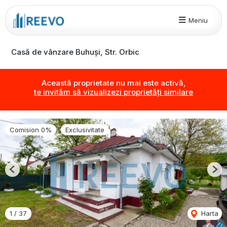
Meniu
Casă de vânzare Buhuși, Str. Orbic
Această proprietate nu mai este activă,
te invităm să vizualizezi proprietăți similare
Comision 0%
Exclusivitate
Previous
Nex
1
/
37
Harta