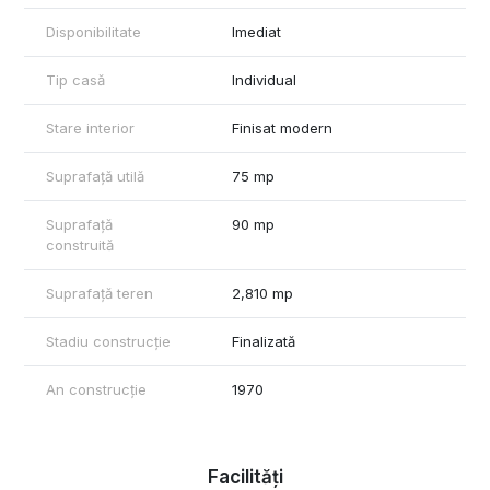
În curte se află o anexă în care se regăsește o bucatarie și o
Disponibilitate
Imediat
cameră. , iar pe teren sunt plantați pomi fructiferi.
Locația este una excelentă, într-o zonă liniștită, împădurită.
Tip casă
Individual
Casa rămâne mobilată ca în poze.
Stare interior
Finisat modern
Pentru mai multe detalii sau pentru a programa o vizionare,
contactează-mă!
Suprafață utilă
75 mp
Pentru mai multe poze, acceseaza site-ul reevo.ro
Suprafață
90 mp
Ștefan Filip - Consultant Imobiliar REEVO
construită
Suprafață teren
2,810 mp
Stadiu construcție
Finalizată
An construcție
1970
Facilități