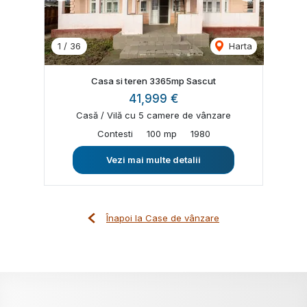
1
/
36
Harta
Casa si teren 3365mp Sascut
41,999 €
Casă / Vilă cu 5 camere de vânzare
Contesti
100 mp
1980
Vezi mai multe detalii
Înapoi la Case de vânzare