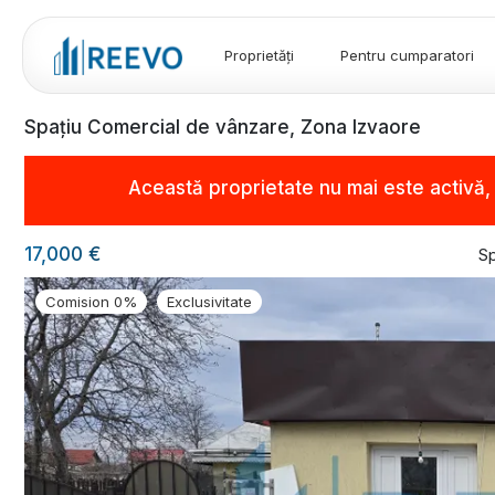
Proprietăți
Pentru cumparatori
Spațiu Comercial de vânzare, Zona Izvaore
Această proprietate nu mai este activă
17,000 €
Sp
Comision 0%
Exclusivitate