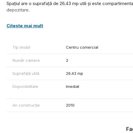
Spațiul are o suprafață de 26.43 mp utili și este compartimentat
depozitare.
Spațiul beneficiază de utilități cum ar fi: curent electric, apă de
Citește mai mult
principala este un aer condiționat care asigură o temperatură 
Acest tip de spațiu îți va aduce profituri generoase cu investiți
Tip imobil
Centru comercial
Pentru mai multe detalii sau pentru a programa o vizionare, c
Număr camere
2
Pentru mai multe poze, acceseaza site-ul reevo.ro
Manuel Rusu Consultant Imobiliar REEVO
Suprafață utilă
26.43 mp
Disponibilitate
Imediat
An construcție
2010
Fac