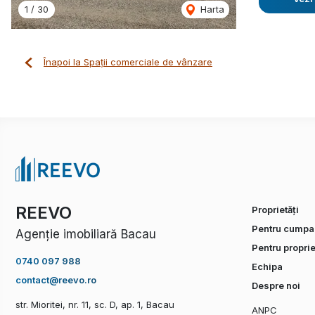
1
/
30
Harta
Înapoi la Spații comerciale de vânzare
REEVO
Proprietăți
Pentru cumpar
Agenție imobiliară Bacau
Pentru proprie
0740 097 988
Echipa
contact@reevo.ro
Despre noi
str. Mioritei, nr. 11, sc. D, ap. 1, Bacau
ANPC