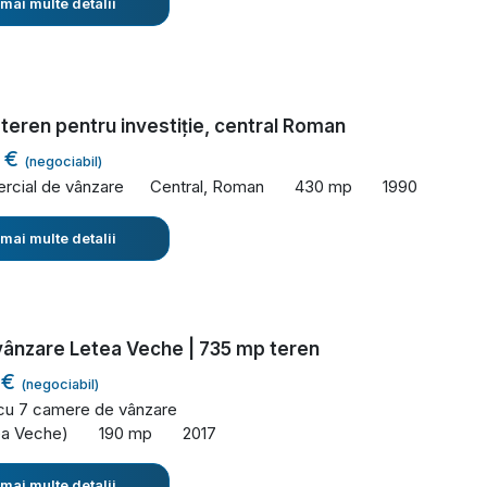
 mai multe detalii
i teren pentru investiție, central Roman
 €
(negociabil)
rcial de vânzare
Central, Roman
430 mp
1990
 mai multe detalii
vânzare Letea Veche | 735 mp teren
 €
(negociabil)
 cu 7 camere de vânzare
ea Veche)
190 mp
2017
 mai multe detalii