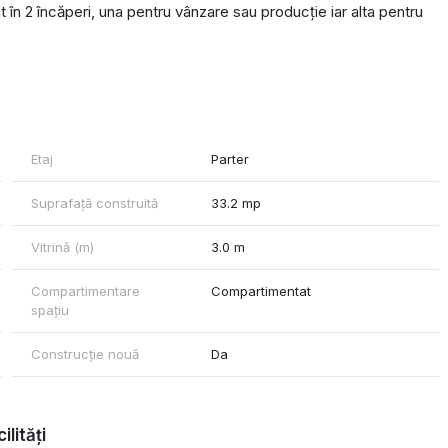
 în 2 încăperi, una pentru vânzare sau producție iar alta pentru
 la hidrofor, iar gazul și canalizarea se află la stradă. În camera
constantă pe întreaga perioadă a anului.
i mici și cu puține bătăi de cap.
Etaj
Parter
ontactează-mă!
Suprafață construită
33.2 mp
Vitrină (m)
3.0 m
Compartimentare
Compartimentat
spațiu
Construcție nouă
Da
ilități