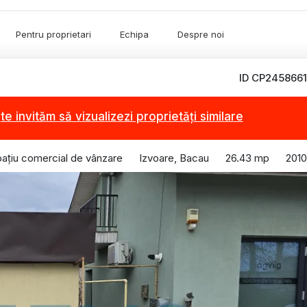
Pentru proprietari
Echipa
Despre noi
ID CP2458661
,
te invităm să vizualizezi proprietăți similare
ațiu comercial de vânzare
Izvoare, Bacau
26.43 mp
2010