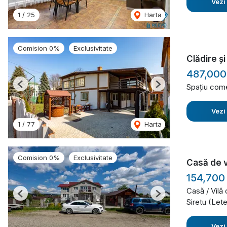
Vezi
1
/
25
Harta
Comision 0%
Exclusivitate
Clădire ș
487,000
Spațiu come
Previous
Next
Vezi
1
/
77
Harta
Comision 0%
Exclusivitate
Casă de 
154,700
Casă / Vilă
Previous
Next
Siretu (Let
Vezi