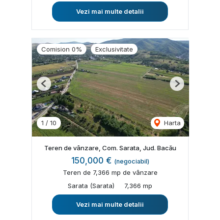
Vezi mai multe detalii
Comision 0%
Exclusivitate
Previous
Next
1
/
10
Harta
Teren de vânzare, Com. Sarata, Jud. Bacău
150,000 €
(negociabil)
Teren de 7,366 mp de vânzare
Sarata (Sarata)
7,366 mp
Vezi mai multe detalii