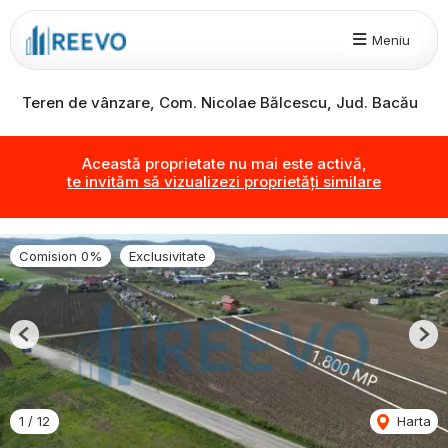
Meniu
Teren de vânzare, Com. Nicolae Bălcescu, Jud. Bacău
Această proprietate nu mai este activă,
te invităm să vizualizezi proprietăți similare
Comision 0%
Exclusivitate
Previous
Nex
1
/
12
Harta