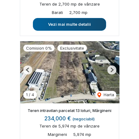
Teren de 2,700 mp de vânzare
Barati
2,700 mp
Vezi mai multe detalii
Comision 0%
Exclusivitate
Previous
Next
1
/
4
Harta
Teren intravilan parcelat 13 loturi, Mărgineni
234,000 €
(negociabil)
Teren de 5,974 mp de vânzare
Margineni
5,974 mp