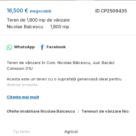
16,500 €
ID CP2509435
(negociabil)
Teren de 1,800 mp de vânzare
Nicolae Balcescu
1,800 mp
WhatsApp
Facebook
Teren de vânzare în Com. Nicolae Bălcescu, Jud. Bacău!
Comision 0%!
Acesta este un teren cu o suprafață generoasă ideal pentru
diverse proiecte.
Terenul are o suprafață de 1.800 MP extravilan.
Citește mai mult
La limita terenului se află toate curentul electric. Inclusiv drumul
Oferte imobiliare Nicolae Balcescu
Terenuri de vânzare Nicola
de acces este asfaltat.
Terenul are două drumuri de acces, la unul care este asfaltat
având deschiderea de 14,6 ML, respectiv 8,6 ML deschiderea la
Tip teren
Agricol
drumul neasfaltat.