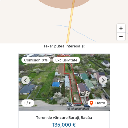
Te-ar putea interesa și:
Comision 0%
Exclusivitate
Previous
Next
1
/
6
Harta
Teren de vânzare Barați, Bacău
135,000 €