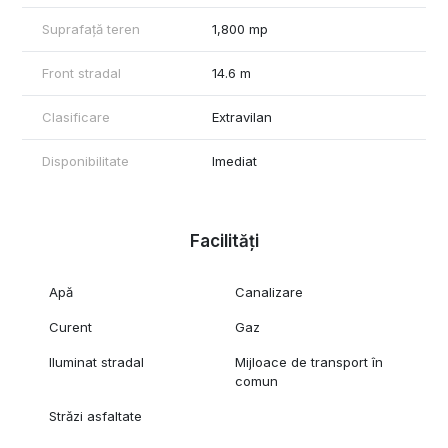
Zona este una liniștită, în plină dezvoltare fiind la doar 8 km de
Suprafață teren
1,800 mp
orașul Bacău.
Front stradal
14.6 m
Pentru mai multe detalii sau pentru a programa o vizionare,
contactează-mă!
Clasificare
Extravilan
Paul Ciuraru - Consultant Imobiliar REEVO
Disponibilitate
Imediat
Facilități
Apă
Canalizare
Curent
Gaz
Iluminat stradal
Mijloace de transport în
comun
Străzi asfaltate