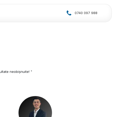
0740 097 988
ate neobișnuite! "