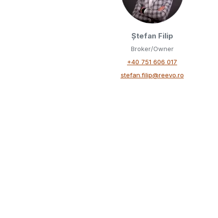
Ștefan Filip
Broker/Owner
+40 751 606 017
stefan.filip@reevo.ro