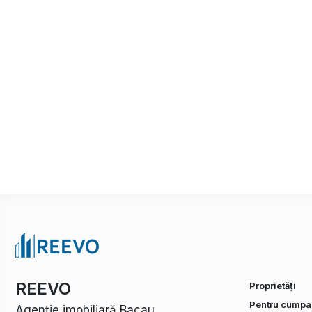
REEVO
Proprietăți
Pentru cumpar
Agenție imobiliară Bacau