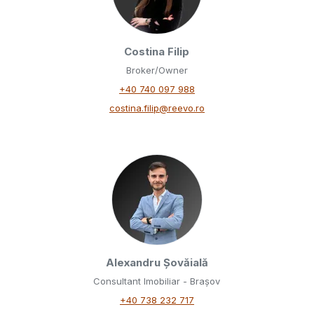
Costina Filip
Broker/Owner
+40 740 097 988
costina.filip@reevo.ro
Alexandru Șovăială
Consultant Imobiliar - Brașov
+40 738 232 717