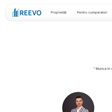
Proprietăți
Pentru cumparatori
" Munca în echipă este 