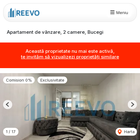
Meniu
Apartament de vânzare, 2 camere, Bucegi
Această proprietate nu mai este activă,
te invităm să vizualizezi proprietăți similare
Comision 0%
Exclusivitate
Previous
Nex
1
/
17
Harta