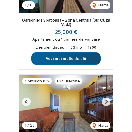
1
/
6
Harta
Garsonieră Spațioasă – Zona Centrală (Str. Cuza
Vodă)
25,000 €
Apartament cu 1 camere de vânzare
Energiei, Bacau
33 mp
1960
Vezi mai multe detalii
Comision 0%
Exclusivitate
Previous
Next
1
/
22
Harta