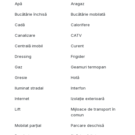
Apă
Aragaz
Bucătărie închisă
Bucătărie mobilată
Cadă
Calorifere
Canalizare
CATV
Centrală imobil
Curent
Dressing
Frigider
Gaz
Geamuri termopan
Gresie
Hotă
Iluminat stradal
Interfon
Internet
Izolație exterioară
Lift
Mijloace de transport în
comun
Mobilat parțial
Parcare deschisă