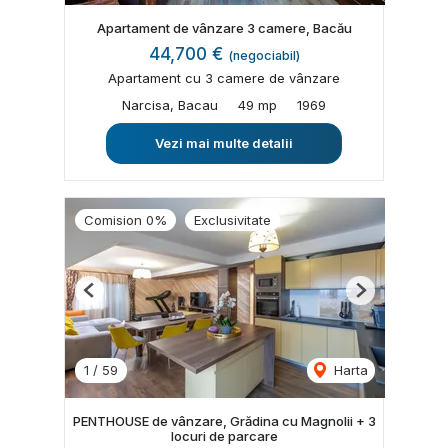
Apartament de vânzare 3 camere, Bacău
44,700 €
(negociabil)
Apartament cu 3 camere de vânzare
Narcisa, Bacau
49 mp
1969
Vezi mai multe detalii
Comision 0%
Exclusivitate
Previous
Next
1
/
59
Harta
PENTHOUSE de vânzare, Grădina cu Magnolii + 3
locuri de parcare