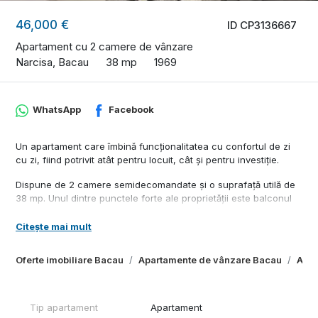
46,000 €
ID CP3136667
Apartament cu 2 camere de vânzare
Narcisa, Bacau
38 mp
1969
WhatsApp
Facebook
Un apartament care îmbină funcționalitatea cu confortul de zi
cu zi, fiind potrivit atât pentru locuit, cât și pentru investiție.
Dispune de 2 camere semidecomandate și o suprafață utilă de
38 mp. Unul dintre punctele forte ale proprietății este balconul
generos de aproximativ 15 mp, care oferă spațiu suplimentar
pentru relaxare sau depozitare.
Citește mai mult
Apartamentul este situat la parterul unui bloc cu 10 etaje,
Oferte imobiliare Bacau
Apartamente de vânzare Bacau
Apar
construit în anul 1969 și dotat cu lift nou. Compartimentarea
este practică, iar spațiile sunt ușor de amenajat în funcție de
nevoile viitorului proprietar.
Tip apartament
Apartament
Zona reprezintă un avantaj important, fiind într-o continuă