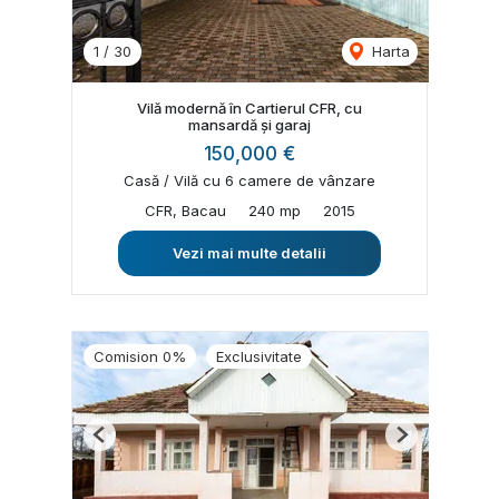
1
/
30
Harta
Vilă modernă în Cartierul CFR, cu
mansardă și garaj
150,000 €
Casă / Vilă cu 6 camere de vânzare
CFR, Bacau
240 mp
2015
Vezi mai multe detalii
Comision 0%
Exclusivitate
Previous
Next