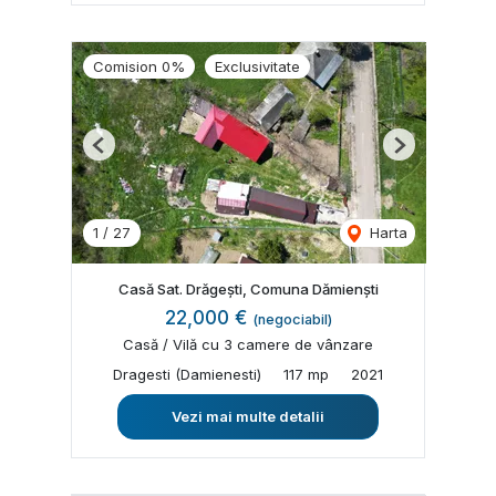
Comision 0%
Exclusivitate
Previous
Next
1
/
27
Harta
Casă Sat. Drăgești, Comuna Dămienști
22,000 €
(negociabil)
Casă / Vilă cu 3 camere de vânzare
Dragesti (Damienesti)
117 mp
2021
Vezi mai multe detalii