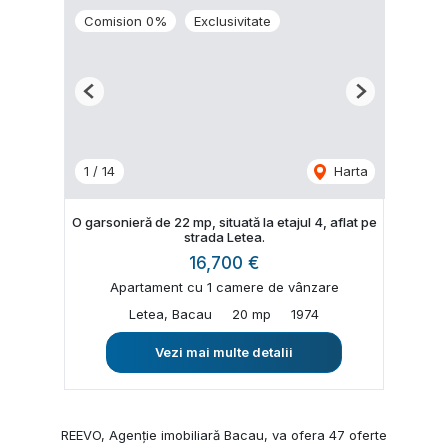
Comision 0%
Exclusivitate
Previous
Next
1
/
14
Harta
O garsonieră de 22 mp, situată la etajul 4, aflat pe
strada Letea.
16,700 €
Apartament cu 1 camere de vânzare
Letea, Bacau
20 mp
1974
Vezi mai multe detalii
REEVO, Agenție imobiliară Bacau, va ofera 47 oferte