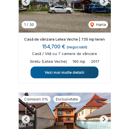
Previous
Next
1
/
30
Harta
Casă de vânzare Letea Veche | 735 mp teren
154,700 €
(negociabil)
Casă / Vilă cu 7 camere de vânzare
Siretu (Letea Veche)
190 mp
2017
Vezi mai multe detalii
Comision 0%
Exclusivitate
Previous
Next