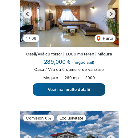
Previous
Next
1
/
66
Harta
Casă/Vilă cu foișor | 1.000 mp teren | Măgura
289,000 €
(negociabil)
Casă / Vilă cu 6 camere de vânzare
Magura
260 mp
2009
Vezi mai multe detalii
Comision 0%
Exclusivitate