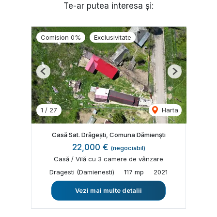
Te-ar putea interesa și:
Comision 0%
Exclusivitate
Previous
Next
1
/
27
Harta
Casă Sat. Drăgești, Comuna Dămienști
22,000 €
(negociabil)
Casă / Vilă cu 3 camere de vânzare
Dragesti (Damienesti)
117 mp
2021
Vezi mai multe detalii