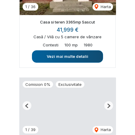
1
/
36
Harta
Casa si teren 3365mp Sascut
41,999 €
Casă / Vilă cu 5 camere de vânzare
Contesti
100 mp
1980
Vezi mai multe detalii
Comision 0%
Exclusivitate
Previous
Next
1
/
39
Harta