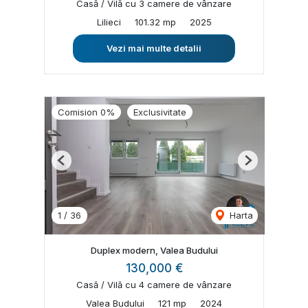
Casă / Vilă cu 3 camere de vânzare
Lilieci
101.32 mp
2025
Vezi mai multe detalii
Comision 0%
Exclusivitate
Previous
Next
1
/
36
Harta
Duplex modern, Valea Budului
130,000 €
Casă / Vilă cu 4 camere de vânzare
Valea Budului
121 mp
2024