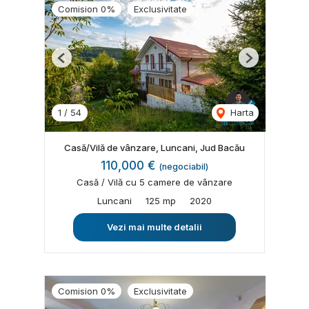
Comision 0%
Exclusivitate
Previous
Next
1
/
54
Harta
Casă/Vilă de vânzare, Luncani, Jud Bacău
110,000 €
(negociabil)
Casă / Vilă cu 5 camere de vânzare
Luncani
125 mp
2020
Vezi mai multe detalii
Comision 0%
Exclusivitate