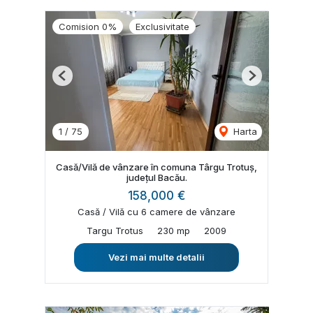
Comision 0%
Exclusivitate
Previous
Next
1
/
75
Harta
Casă/Vilă de vânzare în comuna Târgu Trotuș,
județul Bacău.
158,000 €
Casă / Vilă cu 6 camere de vânzare
Targu Trotus
230 mp
2009
Vezi mai multe detalii