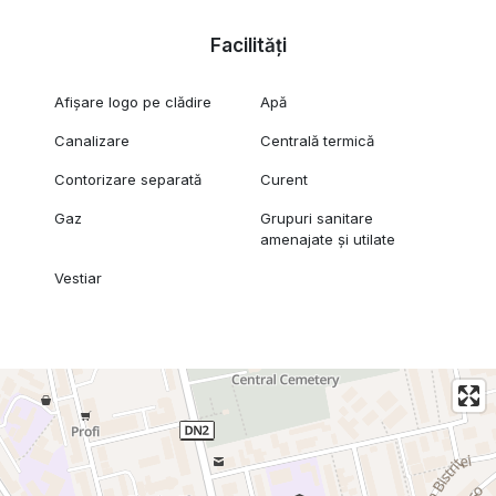
mulți chiriași în acest timp)
• Disponibil imediat
Facilități
Ideal pentru medici stomatologi care doresc să își înceapă rapid
activitatea sau să se relocheze într-o zonă cu potențial ridicat
Afișare logo pe clădire
Apă
de pacienți.
Canalizare
Centrală termică
Pentru mai multe detalii sau vizionare, nu ezitați să mă
contactați!
Contorizare separată
Curent
Stefan Filip - Consultant Imobiliar REEVO
Gaz
Grupuri sanitare
Pentru mai multe poze, intră pe reevo.ro
amenajate și utilate
Vestiar