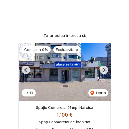
Te-ar putea interesa și:
Comision 0%
Exclusivitate
Previous
Next
1
/
19
Harta
Spațiu Comercial 91 mp, Narcisa
1,100 €
Spațiu comercial de închiriat