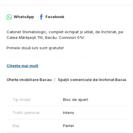
WhatsApp
Facebook
Cabinet Stomatologic, complet echipat și utilat, de închiriat, pe
Calea Mărășești 110, Bacău. Comision 0%!
Primele două luni sunt gratuite!
Situat în zona Orizont, la stradă principală, acesta are o
vizibilitate excelentă datorită traficului auto și pietonal intens.
Citește mai mult
Locația este un mare avantaj – spațiul se află chiar în fața unei
Oferte imobiliare Bacau
Spații comerciale de închiriat Bacau
treceri de pietoni și lângă stație de autobuz, într-o zonă cu
populație densă, școli și multiple spații comerciale. Toate liniile
de transport în comun tranzitează zona.
Tip imobil
Bloc de apart.
Detalii spațiu:
• Suprafață utilă: 33 mp
Trafic pietonal
Intens
• Compartimentare eficientă:
- sală de așteptare
- cabinet stomatologic
Etaj
Parter
- cameră sterilizare