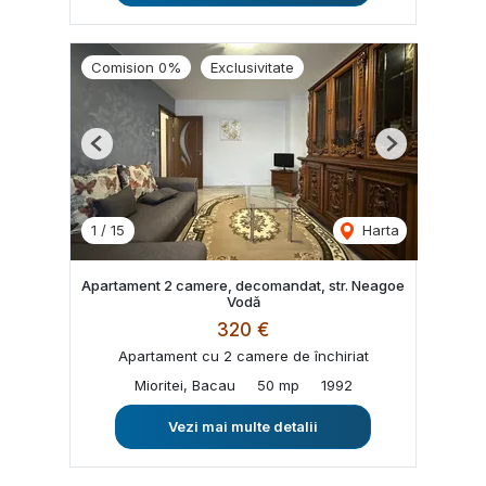
Comision 0%
Exclusivitate
Previous
Next
1
/
15
Harta
Apartament 2 camere, decomandat, str. Neagoe
Vodă
320 €
Apartament cu 2 camere de închiriat
Mioritei, Bacau
50 mp
1992
Vezi mai multe detalii