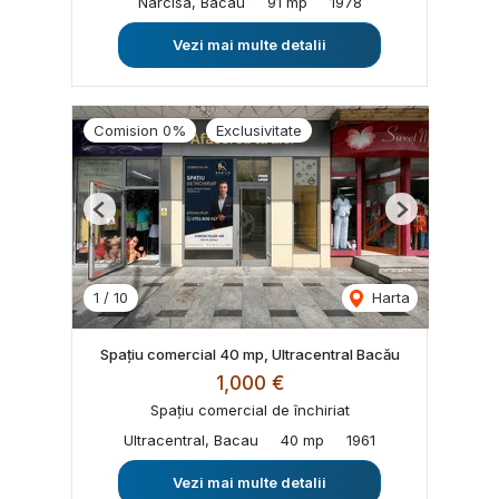
Narcisa, Bacau
91 mp
1978
Vezi mai multe detalii
Comision 0%
Exclusivitate
Previous
Next
1
/
10
Harta
Spațiu comercial 40 mp, Ultracentral Bacău
1,000 €
Spațiu comercial de închiriat
Ultracentral, Bacau
40 mp
1961
Vezi mai multe detalii