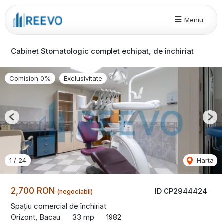
Meniu
Cabinet Stomatologic complet echipat, de închiriat
Comision 0%
Exclusivitate
Previous
Nex
1
/
24
Harta
2,700 RON
ID CP2944424
(negociabil)
Spațiu comercial de închiriat
Orizont, Bacau
33 mp
1982