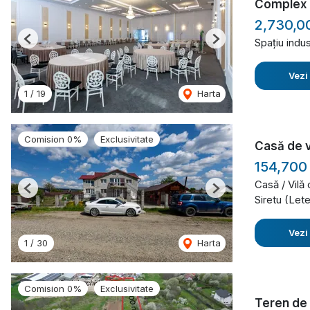
Complex 
2,730,0
Spațiu indus
Previous
Next
Vezi
1
/
19
Harta
Comision 0%
Exclusivitate
Casă de 
154,700
Casă / Vilă
Previous
Next
Siretu (Let
Vezi
1
/
30
Harta
Comision 0%
Exclusivitate
Teren de 