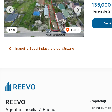
135,000
Teren de 2
Previous
Next
Vezi
1
/
6
Harta
Înapoi la Spații industriale de vânzare
REEVO
Proprietăți
Pentru cumpar
Agenție imobiliară Bacau