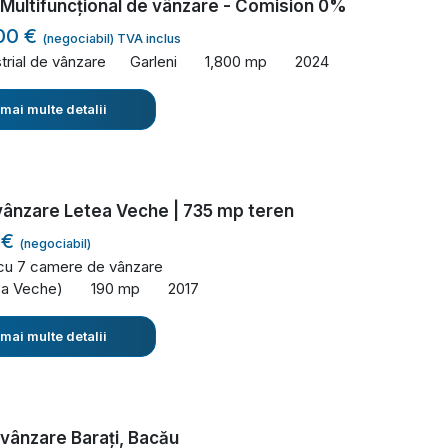
Multifuncțional de vânzare - Comision 0%
00 €
(negociabil) TVA inclus
trial de vânzare
Garleni
1,800 mp
2024
 mai multe detalii
vânzare Letea Veche | 735 mp teren
 €
(negociabil)
 cu 7 camere de vânzare
ea Veche)
190 mp
2017
 mai multe detalii
vânzare Barați, Bacău