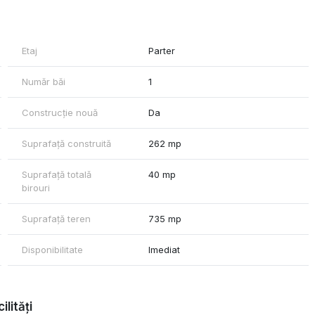
 m, oferind suficient loc pentru producție, depozitare sau amenajări
principal din față și posibilitatea amenajării unui acces
Etaj
Parter
Număr băi
1
at anterior ca fabrică de pâine, fiind potrivit și pentru activități
pozit etc
Construcție nouă
Da
aceri, cât și pentru investiție
Suprafață construită
262 mp
Suprafață totală
40 mp
birouri
Suprafață teren
735 mp
Disponibilitate
Imediat
ilități