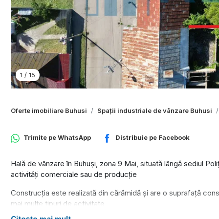
1
/
15
Oferte imobiliare Buhusi
Spații industriale de vânzare Buhusi
Trimite pe
WhatsApp
Distribuie pe
Facebook
Hală de vânzare în Buhuși, zona 9 Mai, situată lângă sediul Poliț
activități comerciale sau de producție
Construcția este realizată din cărămidă și are o suprafață cons
mai multe tipuri de activitate
Citește mai mult