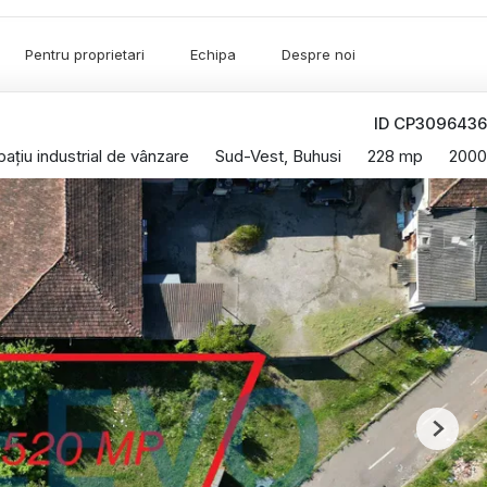
Pentru proprietari
Echipa
Despre noi
ID CP3096436
pațiu industrial de vânzare
Sud-Vest, Buhusi
228 mp
2000
Next