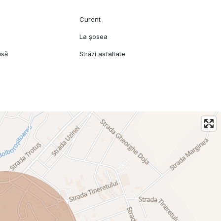
Curent
l
La șosea
isă
Străzi asfaltate