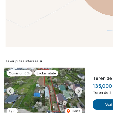
Te-ar putea interesa și:
Comision 0%
Exclusivitate
Teren de 
135,000
Teren de 2
Previous
Next
Vezi
1
/
6
Harta