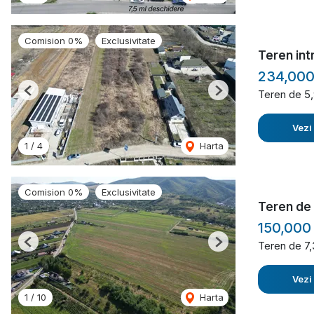
Comision 0%
Exclusivitate
Teren intr
234,00
Teren de 5
Previous
Next
Vezi
1
/
4
Harta
Comision 0%
Exclusivitate
Teren de 
150,000
Teren de 7
Previous
Next
Vezi
1
/
10
Harta