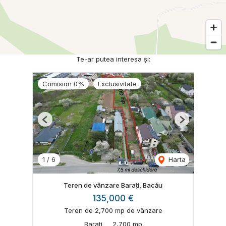
Te-ar putea interesa și:
Comision 0%
Exclusivitate
Previous
Next
1
/
6
Harta
Teren de vânzare Barați, Bacău
135,000 €
Teren de 2,700 mp de vânzare
Barati
2,700 mp