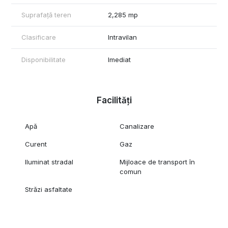
Dacă și tu vrei să te bucuri de liniște, acesta este locul potrivit
Suprafață teren
2,285 mp
pentru tine!
Clasificare
Intravilan
Pentru mai multe detalii sau pentru a programa o vizionare,
contactează-mă!
Disponibilitate
Imediat
Ștefan Filip - Consultant Imobiliar REEVO
Facilități
Apă
Canalizare
Curent
Gaz
Iluminat stradal
Mijloace de transport în
comun
Străzi asfaltate