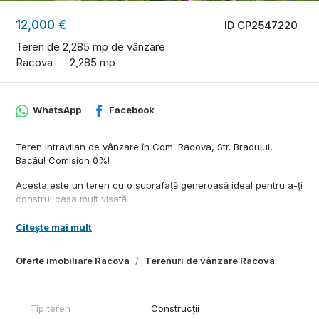
12,000 €
ID CP2547220
Teren de 2,285 mp de vânzare
Racova
2,285 mp
WhatsApp
Facebook
Teren intravilan de vânzare în Com. Racova, Str. Bradului,
Bacău! Comision 0%!
Acesta este un teren cu o suprafață generoasă ideal pentru a-ți
construi casa mult visată.
Terenul este intravilan și extravilan, cu o suprafață de 2,285
Citește mai mult
MP. Beneficiază de o deschidere generoasă 22m.
Oferte imobiliare Racova
Terenuri de vânzare Racova
La limita terenului avem curent electric, iar apa și canalizarea
urmeaza sa fie branșate în zonă.
Zona este una liniștită. Terenul este drept, iar deschiderea este
Tip teren
Construcții
suficientă pentru a putea construi orice tip de casă.