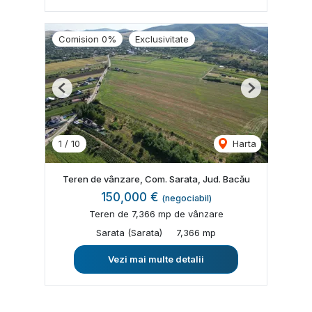
Comision 0%
Exclusivitate
Previous
Next
1
/
10
Harta
Teren de vânzare, Com. Sarata, Jud. Bacău
150,000 €
(negociabil)
Teren de 7,366 mp de vânzare
Sarata (Sarata)
7,366 mp
Vezi mai multe detalii