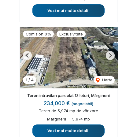
Vezi mai multe detalii
Comision 0%
Exclusivitate
Previous
Next
1
/
4
Harta
Teren intravilan parcelat 13 loturi, Mărgineni
234,000 €
(negociabil)
Teren de 5,974 mp de vânzare
Margineni
5,974 mp
Vezi mai multe detalii