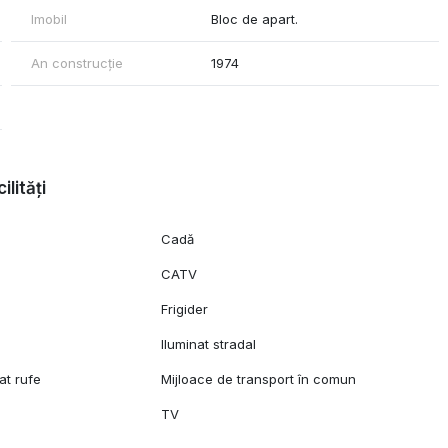
Imobil
Bloc de apart.
An construcție
1974
ilități
Cadă
CATV
Frigider
Iluminat stradal
at rufe
Mijloace de transport în comun
TV