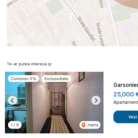
Te-ar putea interesa și:
Comision 0%
Exclusivitate
Garsonier
25,000 
Apartament
Previous
Next
Vezi
1
/
6
Harta