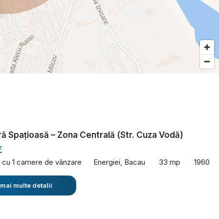
ă Spațioasă – Zona Centrală (Str. Cuza Vodă)
€
 cu 1 camere de vânzare
Energiei, Bacau
33 mp
1960
 mai multe detalii