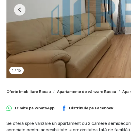
Previous
1
/
15
Oferte imobiliare Bacau
Apartamente de vânzare Bacau
Apar
Trimite pe
WhatsApp
Distribuie pe
Facebook
Se oferă spre vânzare un apartament cu 2 camere semidecomand
apreciate pentru accesibilitate și proximitatea față de facilităț