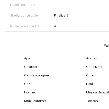
Număr balcoane
1
Stadiu construcție
Finalizată
Număr etaje clădire
4
Fac
Apă
Aragaz
Calorifere
Canalizare
Centrală proprie
Curent
Gaz
Hotă
Internet
Mașină de spăl
Străzi asfaltate
Telefon