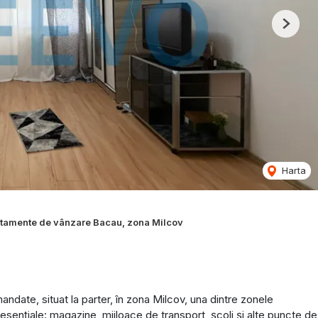
Next
Harta
tamente de vânzare Bacau, zona Milcov
ate, situat la parter, în zona Milcov, una dintre zonele
i esențiale: magazine, mijloace de transport, școli și alte puncte de