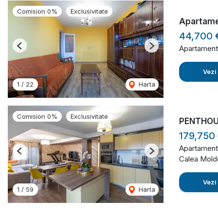
Comision 0%
Exclusivitate
Apartame
44,700
Apartament
Previous
Next
Vezi
1
/
22
Harta
Comision 0%
Exclusivitate
PENTHOUSE
179,750
Apartament
Previous
Next
Calea Mold
Vezi
1
/
59
Harta