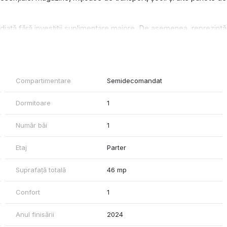
diată fără investiții suplimentare majore. De asemenea, reprezintă
te pentru închiriere în zonă.
Compartimentare
Semidecomandat
Dormitoare
1
Număr băi
1
 potrivit atât pentru locuit, cât și pentru cei care caută o
Etaj
Parter
Suprafață totală
46 mp
Confort
1
Anul finisării
2024