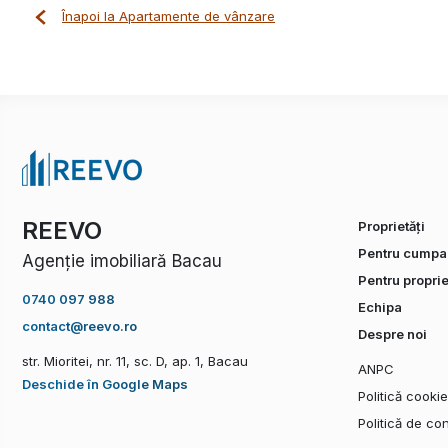
Înapoi la Apartamente de vânzare
REEVO
Proprietăți
Pentru cumpar
Agenție imobiliară Bacau
Pentru proprie
0740 097 988
Echipa
contact@reevo.ro
Despre noi
str. Mioritei, nr. 11, sc. D, ap. 1, Bacau
ANPC
Deschide în Google Maps
Politică cooki
Politică de con