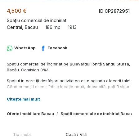
4,500 €
ID CP2872951
Spațiu comercial de închiriat
Central, Bacau
186 mp
1913
WhatsApp
Facebook
Spațiu comercial de închiriat pe Bulevardul Ioniță Sandu Sturza,
Bacău. Comision 0%!
Spațiul în care îți desfășori activitatea este oglinda afacerii tale!
Când primești clienții într-o locație nouă, deosebită, poți fi sigur
că aceștia vor reveni cu drag.
Citește mai mult
O primă impresie bună creată clientului îți poate garanta
succesul și crește profitul!
Oferte imobiliare Bacau
Spații comerciale de închiriat Bacau
Spațiul are o suprafață totală de aproximativ 186 mp utili și
beneficiază de locuri proprii de parcare, pe lângă cele publice
care pot fi folosite.
Tip imobil
Casă / Vilă