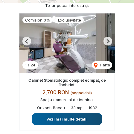
Te-ar putea interesa și:
Comision 0%
Exclusivitate
Previous
Next
1
/
24
Harta
Cabinet Stomatologic complet echipat, de
închiriat
2,700 RON
(negociabil)
Spațiu comercial de închiriat
Orizont, Bacau
33 mp
1982
Vezi mai multe detalii