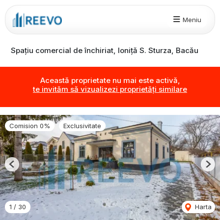
Meniu
Spațiu comercial de închiriat, Ioniță S. Sturza, Bacău
Această proprietate nu mai este activă,
te invităm să vizualizezi proprietăți similare
Comision 0%
Exclusivitate
Previous
Nex
1
/
30
Harta