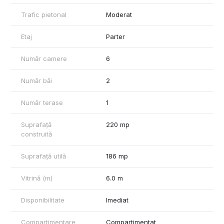
Pe lângă acestea, spațiul este luminat cu panouri cu lumini led
Trafic pietonal
Moderat
dar și cu toată puterea soarelui prin geamurile și ușile mari.
Spațiul este împărțit în 4 cabinete, o sala de tratament, o sală
Etaj
Parter
mare de așteptare și recepție, vestiar si birou și două băi.
Număr camere
6
Acesta beneficiază de o baie cu duș pentru personal și una cu
3 compartimente (femei, bărbați și persoane cu dizabilități)
pentru clienți.
Număr băi
2
Pe lângă beneficiile evidente pe care le oferă această locație,
Număr terase
1
un plus foarte mare este că utilitățile sunt incluse în prețul
chiriei.
Suprafață
220 mp
Încălzirea se face cu pompa de căldura, prin pardoseală și sunt
construită
montate aparate de aer condiționat.
Suprafață utilă
186 mp
Spațiul beneficiază de 2 intrări și toate condițiile necesare
pentru funcționarea unei clinici.
Vitrină (m)
6.0 m
Spațiul poate fi închiriat pentru o clinică sau o grădiniță.
Disponibilitate
Imediat
Nu cred că este momentul să mai stai pe gânduri, dar dacă
totuși încă nu te-ai convins de beneficiile pe care ți le poate
Compartimentare
Compartimentat
aduce acest spațiu special, atunci te invit la vizionare!