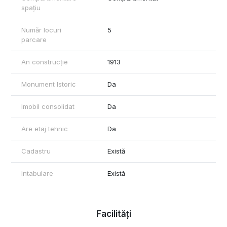
spațiu
Pentru mai multe detalii sau pentru a programa o vizionare,
contactează-mă!
Număr locuri
5
parcare
Pentru mai multe poze, acceseaza site-ul reevo.ro!
An construcție
1913
Ștefan Filip Consultant Imobiliar REEVO
Monument Istoric
Da
Imobil consolidat
Da
Are etaj tehnic
Da
Cadastru
Există
Intabulare
Există
Facilități