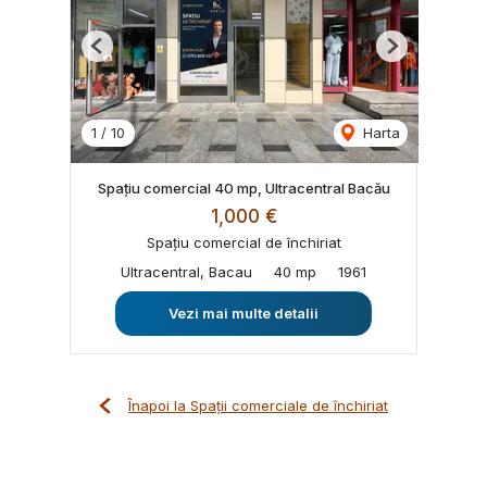
Previous
Next
1
/
10
Harta
Spațiu comercial 40 mp, Ultracentral Bacău
1,000 €
Spațiu comercial de închiriat
Ultracentral, Bacau
40 mp
1961
Vezi mai multe detalii
Înapoi la Spații comerciale de închiriat