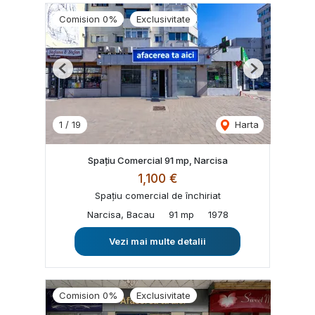
Comision 0%
Exclusivitate
Previous
Next
1
/
19
Harta
Spațiu Comercial 91 mp, Narcisa
1,100 €
Spațiu comercial de închiriat
Narcisa, Bacau
91 mp
1978
Vezi mai multe detalii
Comision 0%
Exclusivitate